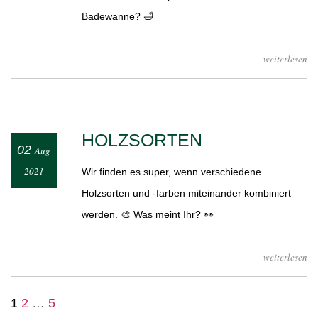
Badewanne? 🛁
weiterlesen
HOLZSORTEN
02
Aug
2021
Wir finden es super, wenn verschiedene
Holzsorten und -farben miteinander kombiniert
werden. 🎨 Was meint Ihr? 👀
weiterlesen
BEITRAGSNAVIGATION
Seite
Seite
Seite
Nächste
1
2
…
5