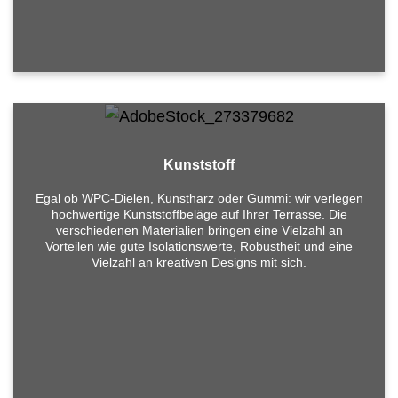
Kunststoff
Egal ob WPC-Dielen, Kunstharz oder Gummi: wir verlegen
hochwertige Kunststoffbeläge auf Ihrer Terrasse. Die
verschiedenen Materialien bringen eine Vielzahl an
Vorteilen wie gute Isolationswerte, Robustheit und eine
Sie suchen nach einem Bodenleger Berlin?
Vielzahl an kreativen Designs mit sich.
Kostenlos beraten lassen