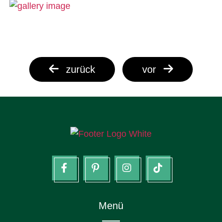
zurück
vor
facebook
Pinterest
Instagram
Tik
tok
Menü