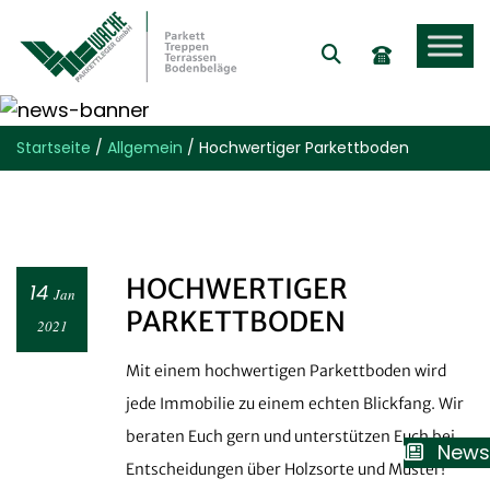
Startseite
/
Allgemein
/
Hochwertiger Parkettboden
HOCHWERTIGER
14
Jan
PARKETTBODEN
2021
Mit einem hochwertigen Parkettboden wird
jede Immobilie zu einem echten Blickfang. Wir
beraten Euch gern und unterstützen Euch bei
News
Entscheidungen über Holzsorte und Muster!